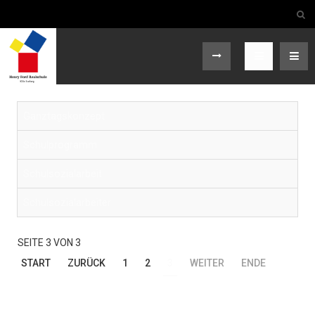
Ganztagskonzept
Schulprogramm
Schulsozialarbeit
Schulsozialarbeiter
SEITE 3 VON 3
START
ZURÜCK
1
2
3
WEITER
ENDE