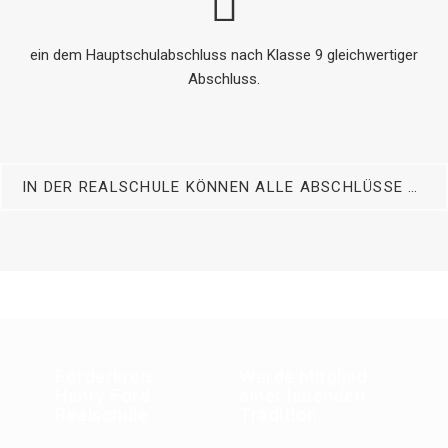
ein dem Hauptschulabschluss nach Klasse 9 gleichwertiger
Abschluss.
IN DER REALSCHULE KÖNNEN ALLE ABSCHLÜSSE DER SEK I ERWORBEN WERDEN:
Förderkreis
Werde Mitglied
Henry Ford
einer lebenden
Realschule
Tradition.