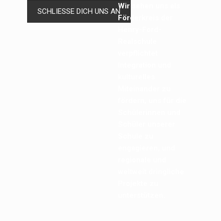
Wir sehen uns als
SCHLIESSE DICH UNS AN
Förderkreis der
Henry-Ford-
Realschule
verpflichtet
Integration und
kulturelles
Miteinander zu
fördern, uns für die
Schülerinnen und
Schüler unserer
Schule zu
engagieren, und
regionale und
weltweit dringliche
Projekte zu
unterstützen.