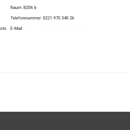
Raum: B206 b
Telefonnummer: 0221 970 340 26
bots
E-Mail:
thomas.goerlach(at)stadt-keoln.de