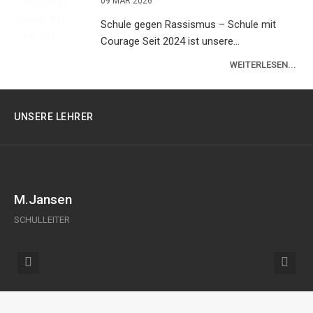
09 MÄR 2026
Schule gegen Rassismus – Schule mit
Courage Seit 2024 ist unsere...
WEITERLESEN...
UNSERE LEHRER
M.Jansen
T.
SCHULLEITER
STE