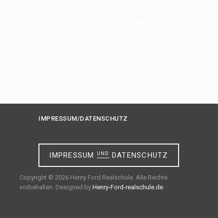
engagieren, und
regionale und
weltweit dringliche
Projekte zu
unterstützen.
IMPRESSUM/DATENSCHUTZ
IMPRESSUM
UND
DATENSCHUTZ
Copyright © 2026 Henry Ford Realschule. Alle Rechte
vorbehalten. Designed by
Henry-Ford-realschule.de
.