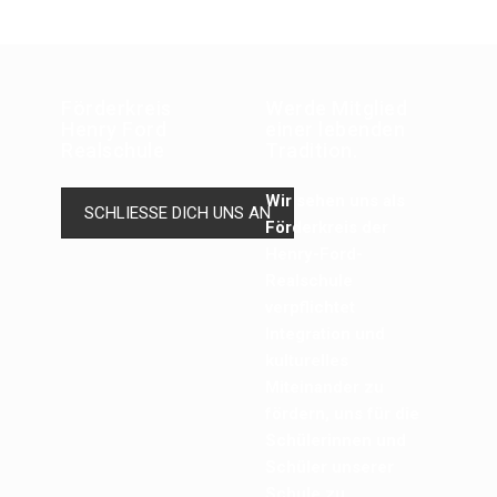
Förderkreis
Werde Mitglied
Henry Ford
einer lebenden
Realschule
Tradition.
Wir sehen uns als
SCHLIESSE DICH UNS AN
Förderkreis der
Henry-Ford-
Realschule
verpflichtet
Integration und
kulturelles
Miteinander zu
fördern, uns für die
Schülerinnen und
Schüler unserer
Schule zu