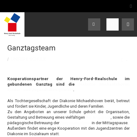
Ganztagsteam
UNSERE SCHULE
EMP
Kooperationspartner der Henry-Ford-Realschule im
gebundenen Ganztag sind die
Diakonie Michaelshoven
Kinder- und Jugendhilfen gGmbH
.
Als Tochtergesellschaft der Diakonie Michaelshoven berät, betreut
und fördert sie Kinder, Jugendliche und deren Familien.
Zu den Angeboten an unserer Schule gehört die Organisation,
Gestaltung und Betreuung eines vielfältigen
AG-Angebots
, sowie die
pädagogische Betreuung der
Freizeitangebote
in der Mittagspause.
Außerdem findet eine enge Kooperation mit den Jugendzentren der
Diakonie im Sozialraum statt.