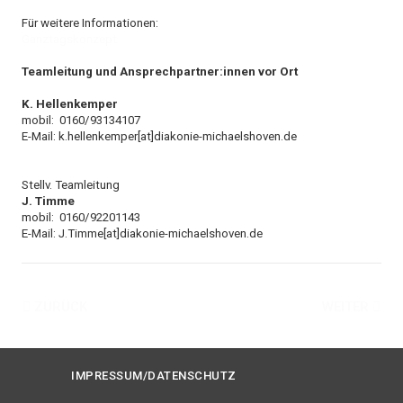
Für weitere Informationen:
Ganztagskonzept
Teamleitung und Ansprechpartner:innen vor Ort
K. Hellenkemper
mobil: 0160/93134107
E-Mail: k.hellenkemper[at]diakonie-michaelshoven.de
Stellv. Teamleitung
J. Timme
mobil: 0160/92201143
E-Mail: J.Timme[at]diakonie-michaelshoven.de
ZURÜCK
WEITER
IMPRESSUM/DATENSCHUTZ