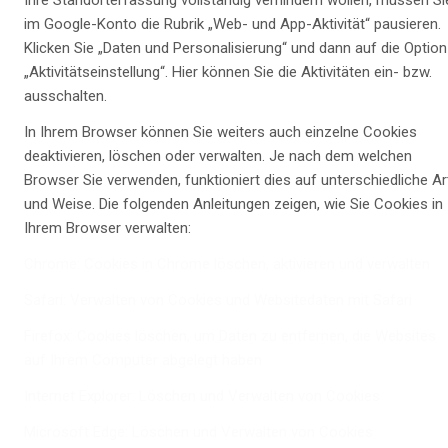
Ihre Standorterfassung vollständig verhindern wollen, müssen Si
im Google-Konto die Rubrik „Web- und App-Aktivität“ pausieren.
Klicken Sie „Daten und Personalisierung“ und dann auf die Option
„Aktivitätseinstellung“. Hier können Sie die Aktivitäten ein- bzw.
ausschalten.
In Ihrem Browser können Sie weiters auch einzelne Cookies
deaktivieren, löschen oder verwalten. Je nach dem welchen
Browser Sie verwenden, funktioniert dies auf unterschiedliche Ar
und Weise. Die folgenden Anleitungen zeigen, wie Sie Cookies in
Ihrem Browser verwalten:
Chrome: Cookies in Chrome löschen, aktivieren und verwalten
Safari: Verwalten von Cookies und Websitedaten mit Safari
Firefox: Cookies löschen, um Daten zu entfernen, die Websites
auf Ihrem Computer abgelegt haben
Internet Explorer: Löschen und Verwalten von Cookies
Microsoft Edge: Löschen und Verwalten von Cookies